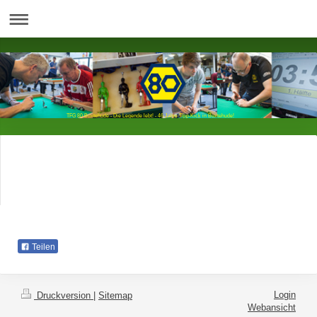
TFG 80 Buxtehude - Die Legende lebt! - 46 Jahre Tipp-Kick in Buxtehude!
Teilen
Login
Druckversion
|
Sitemap
Webansicht