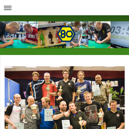
TFG 80 Buxtehude - Die Legende lebt! - 46 Jahre Tipp-Kick in Buxtehude!