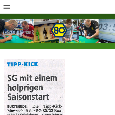
TFG 80 Buxtehude - Die Legende lebt! - 46 Jahre Tipp-Kick in Buxtehude!