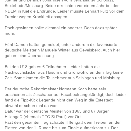
Buxtehude/Moisburg. Beide erreichten vor einem Jahr bei der
NDEM in Kiel die Endrunde. Leider musste Lennart kurz vor dem
Turnier wegen Krankheit absagen.
Doch gewinnen sollte diesmal ein anderer. Doch dazu später
mehr.
Fünf Damen hatten gemeldet, unter anderem die favorisierte
deutsche Meisterin Manuele Winter aus Gevelsberg. Auch hier
gab es eine Überraschung.
Bei den U18 gab es 6 Teilnehmer. Leider hatten die
Nachwuchskicker aus Husum und Grönwohld an dem Tag keine
Zeit. Somit kamen die Teilnehmer aus Selsingen und Moisburg.
Der deutsche Rekordmeister Normann Koch hatte sein
erscheinen als Zuschauer auf Facebook angekündigt, doch leider
fand die Tipp-Kick Legende nicht den Weg in die Estestadt
obwohl er schon mal da war.
Dafür war der deutsche Meister von 1963 und 67 Jürgen
Hillengaß (ehemals TFC St.Pauli) vor Ort.
Fast den gesamten Tag schaute Hillengaß dem Treiben an den
Platten von der 1. Runde bis zum Finale aufmerksam zu. Der