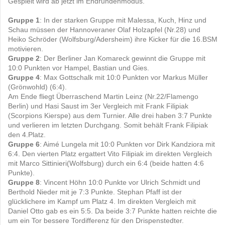
Gespielt wird ab jetzt im Endrundenmodus.
Gruppe 1
: In der starken Gruppe mit Malessa, Kuch, Hinz und
Schau müssen der Hannoveraner Olaf Holzapfel (Nr.28) und
Heiko Schröder (Wolfsburg/Adersheim) ihre Kicker für die 16.BSM
motivieren.
Gruppe 2
: Der Berliner Jan Komareck gewinnt die Gruppe mit
10:0 Punkten vor Hampel, Bastian und Gies.
Gruppe 4
: Max Gottschalk mit 10:0 Punkten vor Markus Müller
(Grönwohld) (6:4).
Am Ende fliegt Überraschend Martin Leinz (Nr.22/Flamengo
Berlin) und Hasi Saust im 3er Vergleich mit Frank Filipiak
(Scorpions Kierspe) aus dem Turnier. Alle drei haben 3:7 Punkte
und verlieren im letzten Durchgang. Somit behält Frank Filipiak
den 4.Platz.
Gruppe 6
: Aimé Lungela mit 10:0 Punkten vor Dirk Kandziora mit
6:4. Den vierten Platz ergattert Vito Filipiak im direkten Vergleich
mit Marco Sittinieri(Wolfsburg) durch ein 6:4 (beide hatten 4:6
Punkte).
Gruppe 8
: Vincent Höhn 10:0 Punkte vor Ulrich Schmidt und
Berthold Nieder mit je 7:3 Punkte. Stephan Pfaff ist der
glücklichere im Kampf um Platz 4. Im direkten Vergleich mit
Daniel Otto gab es ein 5:5. Da beide 3:7 Punkte hatten reichte die
um ein Tor bessere Tordifferenz für den Drispenstedter.