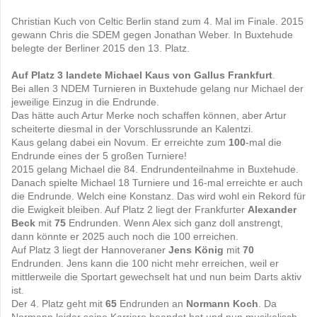
Christian Kuch von Celtic Berlin stand zum 4. Mal im Finale. 2015
gewann Chris die SDEM gegen Jonathan Weber. In Buxtehude
belegte der Berliner 2015 den 13. Platz.
Auf Platz 3 landete Michael Kaus von Gallus Frankfurt
.
Bei allen 3 NDEM Turnieren in Buxtehude gelang nur Michael der
jeweilige Einzug in die Endrunde.
Das hätte auch Artur Merke noch schaffen können, aber Artur
scheiterte diesmal in der Vorschlussrunde an Kalentzi.
Kaus gelang dabei ein Novum. Er erreichte zum
100
-mal die
Endrunde eines der 5 großen Turniere!
2015 gelang Michael die 84. Endrundenteilnahme in Buxtehude.
Danach spielte Michael 18 Turniere und 16-mal erreichte er auch
die Endrunde. Welch eine Konstanz. Das wird wohl ein Rekord für
die Ewigkeit bleiben. Auf Platz 2 liegt der Frankfurter
Alexander
Beck
mit
75
Endrunden. Wenn Alex sich ganz doll anstrengt,
dann könnte er 2025 auch noch die 100 erreichen.
Auf Platz 3 liegt der Hannoveraner
Jens König
mit
70
Endrunden. Jens kann die 100 nicht mehr erreichen, weil er
mittlerweile die Sportart gewechselt hat und nun beim Darts aktiv
ist.
Der 4. Platz geht mit
65
Endrunden an
Normann Koch
. Da
Normann leider seine Karriere beendet hat und nun musikalisch