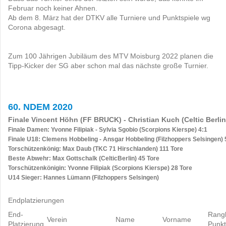
Februar noch keiner Ahnen.
Ab dem 8. März hat der DTKV alle Turniere und Punktspiele wg
Corona abgesagt.
Zum 100 Jährigen Jubiläum des MTV Moisburg 2022 planen die
Tipp-Kicker der SG aber schon mal das nächste große Turnier.
60. NDEM 2020
Finale Vincent Höhn (FF BRUCK) - Christian Kuch (Celtic Berlin
Finale Damen: Yvonne Filipiak - Sylvia Sgobio (Scorpions Kierspe) 4:1
Finale U18: Clemens Hobbeling - Ansgar Hobbeling (Filzhoppers Selsingen) 
Torschützenkönig: Max Daub (TKC 71 Hirschlanden) 111 Tore
Beste Abwehr: Max Gottschalk (CelticBerlin) 45 Tore
Torschützenkönigin: Yvonne Filipiak (Scorpions Kierspe) 28 Tore
U14 Sieger: Hannes Lümann (Filzhoppers Selsingen)
Endplatzierungen
End-
Rangl
Verein
Name
Vorname
Platzierung
Punk