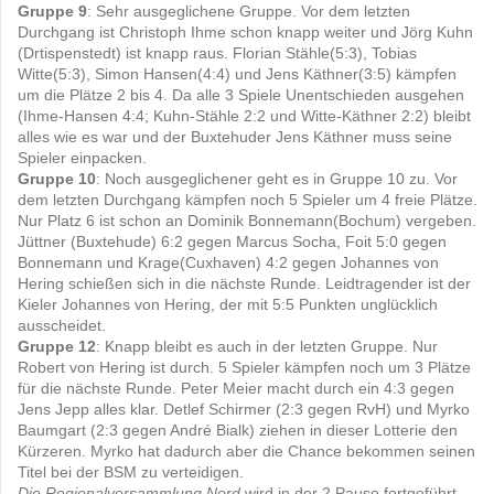
Gruppe 9
: Sehr ausgeglichene Gruppe. Vor dem letzten
Durchgang ist Christoph Ihme schon knapp weiter und Jörg Kuhn
(Drtispenstedt) ist knapp raus. Florian Stähle(5:3), Tobias
Witte(5:3), Simon Hansen(4:4) und Jens Käthner(3:5) kämpfen
um die Plätze 2 bis 4. Da alle 3 Spiele Unentschieden ausgehen
(Ihme-Hansen 4:4; Kuhn-Stähle 2:2 und Witte-Käthner 2:2) bleibt
alles wie es war und der Buxtehuder Jens Käthner muss seine
Spieler einpacken.
Gruppe 10
: Noch ausgeglichener geht es in Gruppe 10 zu. Vor
dem letzten Durchgang kämpfen noch 5 Spieler um 4 freie Plätze.
Nur Platz 6 ist schon an Dominik Bonnemann(Bochum) vergeben.
Jüttner (Buxtehude) 6:2 gegen Marcus Socha, Foit 5:0 gegen
Bonnemann und Krage(Cuxhaven) 4:2 gegen Johannes von
Hering schießen sich in die nächste Runde. Leidtragender ist der
Kieler Johannes von Hering, der mit 5:5 Punkten unglücklich
ausscheidet.
Gruppe 12
: Knapp bleibt es auch in der letzten Gruppe. Nur
Robert von Hering ist durch. 5 Spieler kämpfen noch um 3 Plätze
für die nächste Runde. Peter Meier macht durch ein 4:3 gegen
Jens Jepp alles klar. Detlef Schirmer (2:3 gegen RvH) und Myrko
Baumgart (2:3 gegen André Bialk) ziehen in dieser Lotterie den
Kürzeren. Myrko hat dadurch aber die Chance bekommen seinen
Titel bei der BSM zu verteidigen.
Die Regionalversammlung Nord
wird in der 2.Pause fortgeführt