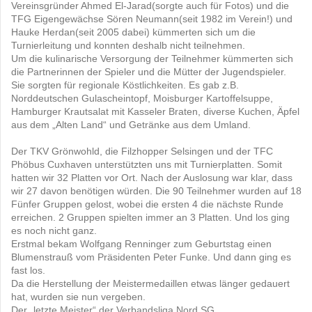
Vereinsgründer Ahmed El-Jarad(sorgte auch für Fotos) und die
TFG Eigengewächse Sören Neumann(seit 1982 im Verein!) und
Hauke Herdan(seit 2005 dabei) kümmerten sich um die
Turnierleitung und konnten deshalb nicht teilnehmen.
Um die kulinarische Versorgung der Teilnehmer kümmerten sich
die Partnerinnen der Spieler und die Mütter der Jugendspieler.
Sie sorgten für regionale Köstlichkeiten. Es gab z.B.
Norddeutschen Gulascheintopf, Moisburger Kartoffelsuppe,
Hamburger Krautsalat mit Kasseler Braten, diverse Kuchen, Äpfel
aus dem „Alten Land“ und Getränke aus dem Umland.
Der TKV Grönwohld, die Filzhopper Selsingen und der TFC
Phöbus Cuxhaven unterstützten uns mit Turnierplatten. Somit
hatten wir 32 Platten vor Ort. Nach der Auslosung war klar, dass
wir 27 davon benötigen würden. Die 90 Teilnehmer wurden auf 18
Fünfer Gruppen gelost, wobei die ersten 4 die nächste Runde
erreichen. 2 Gruppen spielten immer an 3 Platten. Und los ging
es noch nicht ganz.
Erstmal bekam Wolfgang Renninger zum Geburtstag einen
Blumenstrauß vom Präsidenten Peter Funke. Und dann ging es
fast los.
Da die Herstellung der Meistermedaillen etwas länger gedauert
hat, wurden sie nun vergeben.
Der „letzte Meister“ der Verbandsliga Nord SG