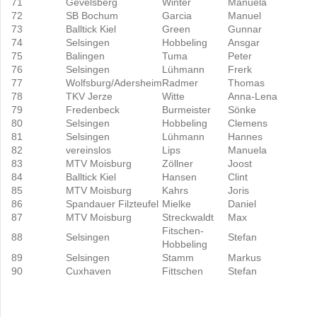
71
Gevelsberg
Winter
Manuela
72
SB Bochum
Garcia
Manuel
73
Balltick Kiel
Green
Gunnar
74
Selsingen
Hobbeling
Ansgar
75
Balingen
Tuma
Peter
76
Selsingen
Lühmann
Frerk
77
Wolfsburg/Adersheim
Radmer
Thomas
78
TKV Jerze
Witte
Anna-Lena
79
Fredenbeck
Burmeister
Sönke
80
Selsingen
Hobbeling
Clemens
81
Selsingen
Lühmann
Hannes
82
vereinslos
Lips
Manuela
83
MTV Moisburg
Zöllner
Joost
84
Balltick Kiel
Hansen
Clint
85
MTV Moisburg
Kahrs
Joris
86
Spandauer Filzteufel
Mielke
Daniel
87
MTV Moisburg
Streckwaldt
Max
Fitschen-
88
Selsingen
Stefan
Hobbeling
89
Selsingen
Stamm
Markus
90
Cuxhaven
Fittschen
Stefan