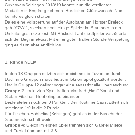
Cuxhaven/Selsingen 2018/19 konnte nun die verdienten
Medaillen in Empfang nehmen. Herzlichen Glückwunsch. Nun
konnte es gleich starten.
Da es eine Vollsperrung auf der Autobahn am Horster Dreieck
gab (A7/A1), steckten noch einige Spieler im Stau oder in der
Umleitungsstrecke fest. Mit Rücksicht auf die Spieler verzögerte
sich der Beginn etwas. Mit einer guten halben Stunde Verspätung
ging es dann aber endlich los.
1. Runde NDEM
In den 18 Gruppen setzten sich meistens die Favoriten durch.
Doch in 5 Gruppen muss bis zum letzten Spiel gezittert werden.
Und in Gruppe 12 gelingt sogar eine sensationelle Überraschung.
Gruppe 2
: Im letzten Spiel treffen Manfred „Hasi“ Saust und
Stefan Fitschen-Hobbeling aufeinander.
Beide stehen noch bei 0 Punkten. Der Routinier Saust zittert sich
mit einem 1:0 in die 2.Runde.
Für Fitschen-Hobbeling(Selsingen) geht es in der Buxtehuder
Stadtmeisterschaft weiter.
Gruppe 4
: Gleich im ersten Spiel trennten sich Gabriel Mielke
und Frerk Lühmann mit 3:3.