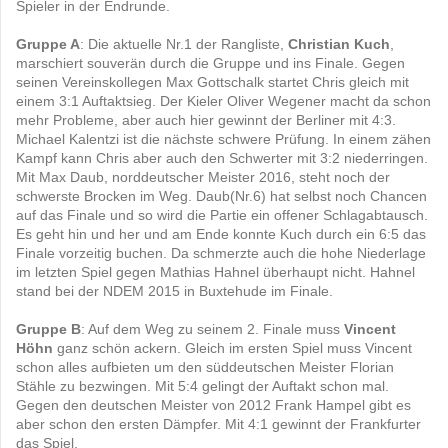
Spieler in der Endrunde.
Gruppe A
: Die aktuelle Nr.1 der Rangliste,
Christian Kuch
,
marschiert souverän durch die Gruppe und ins Finale. Gegen
seinen Vereinskollegen Max Gottschalk startet Chris gleich mit
einem 3:1 Auftaktsieg. Der Kieler Oliver Wegener macht da schon
mehr Probleme, aber auch hier gewinnt der Berliner mit 4:3.
Michael Kalentzi ist die nächste schwere Prüfung. In einem zähen
Kampf kann Chris aber auch den Schwerter mit 3:2 niederringen.
Mit Max Daub, norddeutscher Meister 2016, steht noch der
schwerste Brocken im Weg. Daub(Nr.6) hat selbst noch Chancen
auf das Finale und so wird die Partie ein offener Schlagabtausch.
Es geht hin und her und am Ende konnte Kuch durch ein 6:5 das
Finale vorzeitig buchen. Da schmerzte auch die hohe Niederlage
im letzten Spiel gegen Mathias Hahnel überhaupt nicht. Hahnel
stand bei der NDEM 2015 in Buxtehude im Finale.
Gruppe B
: Auf dem Weg zu seinem 2. Finale muss
Vincent
Höhn
ganz schön ackern. Gleich im ersten Spiel muss Vincent
schon alles aufbieten um den süddeutschen Meister Florian
Stähle zu bezwingen. Mit 5:4 gelingt der Auftakt schon mal.
Gegen den deutschen Meister von 2012 Frank Hampel gibt es
aber schon den ersten Dämpfer. Mit 4:1 gewinnt der Frankfurter
das Spiel.