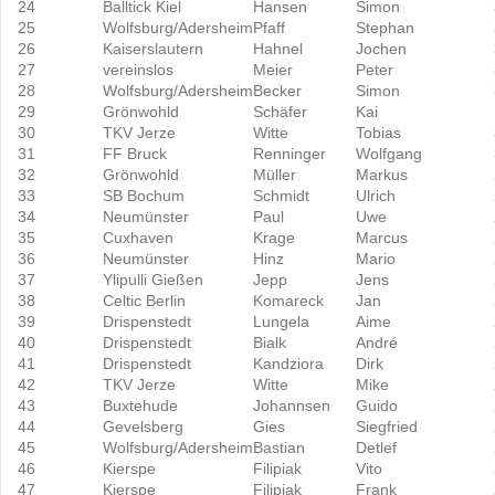
24
Balltick Kiel
Hansen
Simon
25
Wolfsburg/Adersheim
Pfaff
Stephan
26
Kaiserslautern
Hahnel
Jochen
27
vereinslos
Meier
Peter
28
Wolfsburg/Adersheim
Becker
Simon
29
Grönwohld
Schäfer
Kai
30
TKV Jerze
Witte
Tobias
31
FF Bruck
Renninger
Wolfgang
32
Grönwohld
Müller
Markus
33
SB Bochum
Schmidt
Ulrich
34
Neumünster
Paul
Uwe
35
Cuxhaven
Krage
Marcus
36
Neumünster
Hinz
Mario
37
Ylipulli Gießen
Jepp
Jens
38
Celtic Berlin
Komareck
Jan
39
Drispenstedt
Lungela
Aime
40
Drispenstedt
Bialk
André
41
Drispenstedt
Kandziora
Dirk
42
TKV Jerze
Witte
Mike
43
Buxtehude
Johannsen
Guido
44
Gevelsberg
Gies
Siegfried
45
Wolfsburg/Adersheim
Bastian
Detlef
46
Kierspe
Filipiak
Vito
47
Kierspe
Filipiak
Frank