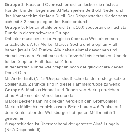
Gruppe 3
: Kaus und Overesch erreichen locker die nächste
Runde. Um den begehrten 3.Platz spielen Berthold Nieder und
Jan Komareck im direkten Duell. Der Drispenstedter Nieder setzt
sich mit 3:2 knapp gegen den Berliner durch.
Gruppe 5
: Florian Stähle erreicht mit 10:0 souverän die nächste
Runde in dieser schweren Gruppe.
Dahinter muss ein dreier Vergleich über das Weiterkommen
entscheiden. Artur Merke, Marcus Socha und Stephan Pfaff
haben jeweils 6:4 Punkte. Alle haben einmal gewonnen und
einmal verloren. Somit muss das Torverhältnis herhalten. Und da
fehlen Stephan Pfaff diesmal 2 Tore.
In der letzten Runde war Stephan noch der glücklichere gegen
Daniel Otto.
Mit André Bialk (Nr.15/Drispenstedt) scheidet der erste gesetzte
Spieler aus. 2 Punkte sind in dieser Hammergruppe zu wenig.
Gruppe 6
: Mathias Hahnel und Robert von Hering erreichen
ohne Probleme die Vorschlussrunde.
Marcel Becker kann im direkten Vergleich den Grönwohlder
Markus Müller hinter sich lassen. Beide hatten 4:6 Punkte auf
dem Konto, aber der Wolfsburger hat gegen Müller mit 5:1
gewonnen.
Ausgeschieden ist Überraschend der gesetzte Aimé Lungela
(Nr.7/Drispenstedt).