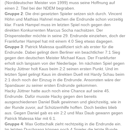
(Norddeutscher Meister von 1999) muss seine Hoffnung auf
einen 2. Titel bei der NDEM begraben.
Gruppe 2
: Die drei gesetzten Spieler setzen sich durch. Vincent
Höhn und Mathias Hahnel machen die Endrunde schon vorzeitig
klar. Frank Hampel muss im letzten Spiel noch gegen den
direkten Konkurrenten Marcus Socha nachsitzen. Der
Drispenstedter möchte in seine 29. Endrunde einziehen, doch der
Frankfurter Hampel hat mit einem 4:0 Sieg etwas dagegen.
Gruppe 3
: Patrick Malessa qualifiziert sich als erster für die
Endrunde. Dabei gelingt dem Berliner ein beachtlicher 7:1 Sieg
gegen den deutschen Meister Michael Kaus. Der Frankfurter
erholt sich langsam von der Niederlage. Im nächsten Spiel gegen
Hacky Jüttner holt Kaus beim 2:2 seinen ersten Punkt. Und im
letzten Spiel gelingt Kaus im direkten Duell mit Hardy Schau beim
2:1 doch noch der Einzug in die Endrunde. Ansonsten wäre der
Spandauer zu seiner ersten Endrunde gekommen.
Hacky Jüttner hatte auch noch eine Chance auf seine 45.
Endrunde. Dafür musste Hacky gegen den bereits
ausgeschiedenen Daniel Bialk gewinnen und gleichzeitig, wie in
der Runde zuvor, auf Schützenhilfe hoffen. Doch beides blieb
aus. Gegen Daniel gab es ein 2:2 und Max Daub gewann gegen
Patrick Malessa klar mit 6:1.
Gruppe 4
: Max Gottschalk zieht rechtzeitig in die Endrunde ein.
Im letzten Durchgang können noch 4 Spieler die letzte Runde