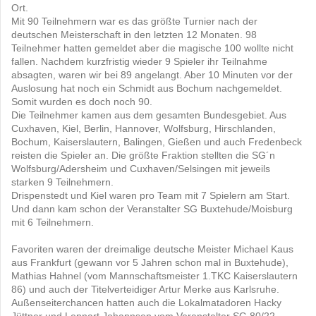
Ort.
Mit 90 Teilnehmern war es das größte Turnier nach der
deutschen Meisterschaft in den letzten 12 Monaten. 98
Teilnehmer hatten gemeldet aber die magische 100 wollte nicht
fallen. Nachdem kurzfristig wieder 9 Spieler ihr Teilnahme
absagten, waren wir bei 89 angelangt. Aber 10 Minuten vor der
Auslosung hat noch ein Schmidt aus Bochum nachgemeldet.
Somit wurden es doch noch 90.
Die Teilnehmer kamen aus dem gesamten Bundesgebiet. Aus
Cuxhaven, Kiel, Berlin, Hannover, Wolfsburg, Hirschlanden,
Bochum, Kaiserslautern, Balingen, Gießen und auch Fredenbeck
reisten die Spieler an. Die größte Fraktion stellten die SG´n
Wolfsburg/Adersheim und Cuxhaven/Selsingen mit jeweils
starken 9 Teilnehmern.
Drispenstedt und Kiel waren pro Team mit 7 Spielern am Start.
Und dann kam schon der Veranstalter SG Buxtehude/Moisburg
mit 6 Teilnehmern.
Favoriten waren der dreimalige deutsche Meister Michael Kaus
aus Frankfurt (gewann vor 5 Jahren schon mal in Buxtehude),
Mathias Hahnel (vom Mannschaftsmeister 1.TKC Kaiserslautern
86) und auch der Titelverteidiger Artur Merke aus Karlsruhe.
Außenseiterchancen hatten auch die Lokalmatadoren Hacky
Jüttner und Lennart Johannsen vom Veranstalter SG 80/22