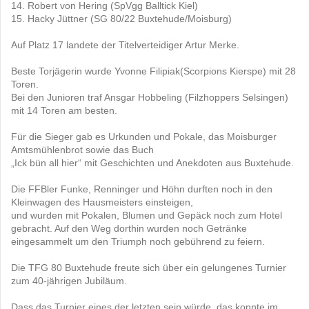
14. Robert von Hering (SpVgg Balltick Kiel)
15. Hacky Jüttner (SG 80/22 Buxtehude/Moisburg)
Auf Platz 17 landete der Titelverteidiger Artur Merke.
Beste Torjägerin wurde Yvonne Filipiak(Scorpions Kierspe) mit 28
Toren.
Bei den Junioren traf Ansgar Hobbeling (Filzhoppers Selsingen)
mit 14 Toren am besten.
Für die Sieger gab es Urkunden und Pokale, das Moisburger
Amtsmühlenbrot sowie das Buch
„Ick bün all hier“ mit Geschichten und Anekdoten aus Buxtehude.
Die FFBler Funke, Renninger und Höhn durften noch in den
Kleinwagen des Hausmeisters einsteigen,
und wurden mit Pokalen, Blumen und Gepäck noch zum Hotel
gebracht. Auf den Weg dorthin wurden noch Getränke
eingesammelt um den Triumph noch gebührend zu feiern.
Die TFG 80 Buxtehude freute sich über ein gelungenes Turnier
zum 40-jährigen Jubiläum.
Dass das Turnier eines der letzten sein würde, das konnte im