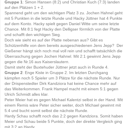
Gruppe 1
: Simon Hansen (8:2) und Christian Kuch (7:3) landen
auf den Plätzen 1 + 2.
Spannend geht um den wichtigen Platz 3 zu. Jochen Hahnel geht
mit 5 Punkten in die letzte Runde und Hacky Jüttner hat 4 Punkte
auf dem Konto. Hacky spielt gegen Daniel Witte um seine letzte
Chance. Mit 8:1 fegt Hacky den Delligser förmlich von der Platte
und schafft den wichtigen Sieg.
Doch wie sieht es auf der Platte nebenan aus? Gibt es
Schützenhilfe von dem bereits ausgeschiedenen Jens Jepp? Der
Gießener hängt sich noch mal voll rein und schafft tatsächlich die
Überraschung gegen Jochen Hahnel. Mit 2:1 gewinnt Jens Jepp
gegen die Nr.16 aus Kaiserslautern.
Damit steht der Buxtehuder Jüttner jetzt auch in Runde 4.
Gruppe 2
: Enge Kiste in Gruppe 2. Im letzten Durchgang
kämpfen noch 5 Spieler um 3 Plätze für die nächste Runde. Nur
der Drispenstedter Dirk Kandziora hat keine Chance mehr auf
das Weiterkommen. Frank Hampel macht mit einem 5:1 gegen
Ulrich Schmidt alles klar.
Peter Meier hat es gegen Michael Kalentzi selbst in der Hand. Mit
einem Remis wäre Peter sicher weiter, doch Michael gewinnt mit
5:4 und bucht somit selbst die nächste Runde.
Hardy Schau schafft noch das 2:2 gegen Kandziora. Somit haben
Meier und Schau beide 5 Punkte, doch der direkte Vergleich ging
mit 3:2 an Hardy.