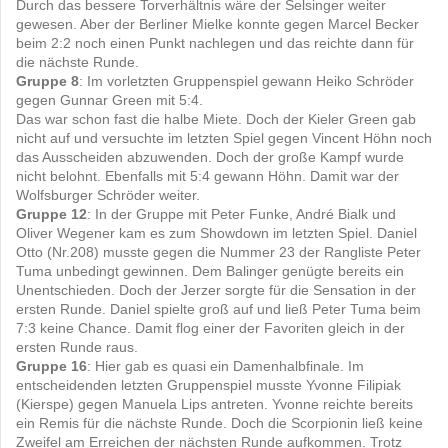
Durch das bessere Torverhältnis wäre der Selsinger weiter
gewesen. Aber der Berliner Mielke konnte gegen Marcel Becker
beim 2:2 noch einen Punkt nachlegen und das reichte dann für
die nächste Runde.
Gruppe 8
: Im vorletzten Gruppenspiel gewann Heiko Schröder
gegen Gunnar Green mit 5:4.
Das war schon fast die halbe Miete. Doch der Kieler Green gab
nicht auf und versuchte im letzten Spiel gegen Vincent Höhn noch
das Ausscheiden abzuwenden. Doch der große Kampf wurde
nicht belohnt. Ebenfalls mit 5:4 gewann Höhn. Damit war der
Wolfsburger Schröder weiter.
Gruppe 12
: In der Gruppe mit Peter Funke, André Bialk und
Oliver Wegener kam es zum Showdown im letzten Spiel. Daniel
Otto (Nr.208) musste gegen die Nummer 23 der Rangliste Peter
Tuma unbedingt gewinnen. Dem Balinger genügte bereits ein
Unentschieden. Doch der Jerzer sorgte für die Sensation in der
ersten Runde. Daniel spielte groß auf und ließ Peter Tuma beim
7:3 keine Chance. Damit flog einer der Favoriten gleich in der
ersten Runde raus.
Gruppe 16
: Hier gab es quasi ein Damenhalbfinale. Im
entscheidenden letzten Gruppenspiel musste Yvonne Filipiak
(Kierspe) gegen Manuela Lips antreten. Yvonne reichte bereits
ein Remis für die nächste Runde. Doch die Scorpionin ließ keine
Zweifel am Erreichen der nächsten Runde aufkommen. Trotz