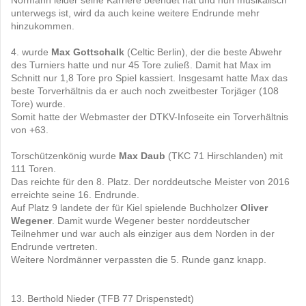
unterwegs ist, wird da auch keine weitere Endrunde mehr
hinzukommen.
4. wurde
Max Gottschalk
(Celtic Berlin), der die beste Abwehr
des Turniers hatte und nur 45 Tore zuließ. Damit hat Max im
Schnitt nur 1,8 Tore pro Spiel kassiert. Insgesamt hatte Max das
beste Torverhältnis da er auch noch zweitbester Torjäger (108
Tore) wurde.
Somit hatte der Webmaster der DTKV-Infoseite ein Torverhältnis
von +63.
Torschützenkönig wurde
Max Daub
(TKC 71 Hirschlanden) mit
111 Toren.
Das reichte für den 8. Platz. Der norddeutsche Meister von 2016
erreichte seine 16. Endrunde.
Auf Platz 9 landete der für Kiel spielende Buchholzer
Oliver
Wegener
. Damit wurde Wegener bester norddeutscher
Teilnehmer und war auch als einziger aus dem Norden in der
Endrunde vertreten.
Weitere Nordmänner verpassten die 5. Runde ganz knapp.
13. Berthold Nieder (TFB 77 Drispenstedt)