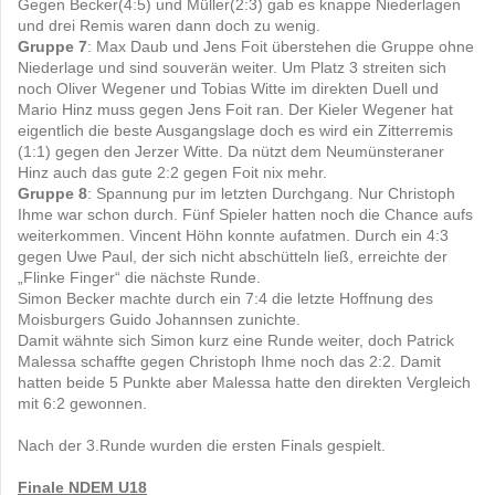
Gegen Becker(4:5) und Müller(2:3) gab es knappe Niederlagen
und drei Remis waren dann doch zu wenig.
Gruppe 7
: Max Daub und Jens Foit überstehen die Gruppe ohne
Niederlage und sind souverän weiter. Um Platz 3 streiten sich
noch Oliver Wegener und Tobias Witte im direkten Duell und
Mario Hinz muss gegen Jens Foit ran. Der Kieler Wegener hat
eigentlich die beste Ausgangslage doch es wird ein Zitterremis
(1:1) gegen den Jerzer Witte. Da nützt dem Neumünsteraner
Hinz auch das gute 2:2 gegen Foit nix mehr.
Gruppe 8
: Spannung pur im letzten Durchgang. Nur Christoph
Ihme war schon durch. Fünf Spieler hatten noch die Chance aufs
weiterkommen. Vincent Höhn konnte aufatmen. Durch ein 4:3
gegen Uwe Paul, der sich nicht abschütteln ließ, erreichte der
„Flinke Finger“ die nächste Runde.
Simon Becker machte durch ein 7:4 die letzte Hoffnung des
Moisburgers Guido Johannsen zunichte.
Damit wähnte sich Simon kurz eine Runde weiter, doch Patrick
Malessa schaffte gegen Christoph Ihme noch das 2:2. Damit
hatten beide 5 Punkte aber Malessa hatte den direkten Vergleich
mit 6:2 gewonnen.
Nach der 3.Runde wurden die ersten Finals gespielt.
Finale NDEM U18