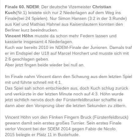
Finale 60. NDEM
: Der deutsche Vizemeister
Christian
Kuch
(Nr.1) leistete sich nur 2 Niederlagen auf dem Weg ins
Finale(bei 24 Spielen). Nur Simon Hansen (3:2 in der 3.Runde)
aus Kiel und Mathias Hahnel aus Kaiserslautern konnten den
Berliner kurz beeindrucken.
Vincent Höhn
musste da schon mehr Federn lassen und
kassierte insgesamt 4 Niederlagen.
Kuch war bereits 2010 im NDEM-Finale der Junioren. Damals traf
er im Endspiel der U18 auf Marcel Horchert und musste sich mit
2:6 geschlagen geben.
Aber jetzt fingen beide wieder bei null an.
Im Finale nahm Vincent dann den Schwung aus dem letzten Spiel
mit und führte schnell mit 4:1.
Das Spiel sah schon entschieden aus, doch Kuch schlug zurück
und verkürzte in der letzten Minute noch auf 4:3. Höhn wurde
jetzt sichtlich nervös doch der Fürstenfeldbrucker schaffte es
dann aber den Vorsprung über die letzten Sekunden zu zittern.
Vincent Höhn von den Flinken Fingern Bruck (Fürstenfeldbruck)
gewann damit sein erstes großes Turnier. Sein erstes Finale
verlor Vincent bei der SDEM 2014 gegen Fabio de Nicolo.
2015 belegte er Platz 11 in Buxtehude.