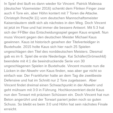
In Spiel drei läuft es dann wieder für Vincent. Patrick Malessa
(deutscher Vizemeister 2016) schenkt dem Flinken Finger zwar
auch 4 Tore ein, aber Höhn kontert mit 7 Toren die Attacke.
Christoph Ihme(Nr.11) vom deutschen Mannschaftsmeister
Kaiserslautern stellt sich als nächstes in den Weg. Doch Vincent
ist jetzt im Flow und hat immer die bessere Antwort. Mit 5:3 hat
sich der FFBler das Entscheidungsspiel gegen Kaus erspielt. Nun
muss Vincent gegen den deutschen Meister Michael Kaus
gewinnen. Kaus ist historisch gesehen der Titelverteidiger in
Buxtehude. 2015 holte Kaus sich hier nach 25 Spielen
ungeschlagen den Titel des norddeutschen Meisters. Diesmal
gab es im 6. Spiel die erste Niederlage. Kai Schäfer(Grönwohld)
beendete mit 4:1 die beeindruckende Serie von 30
ungeschlagenen Spielen in Buxtehude. Vincent musste nun die
Lücken in der Abwehr von Kaus finden, was aber gar nicht so
einfach war. Der Frankfurter hatte an dem Tag die zweitbeste
Defensive und hat im Schnitt nur 2 Tore zugelassen. Aber
Vincent findet dreimal einen Schwachpunkt in der Abwehr und
geht mühsam mit 3:0 in Führung. Hochkonzentriert deckt Kaus
nun den Torwart mit präzisen Schüssen ein. Doch Vincent hat nun
Beton angerührt und der Torwart pariert jeden noch so guten
Schuss. So bleibt es beim 3:0 und Höhn hat sein nächstes Finale
erreicht.