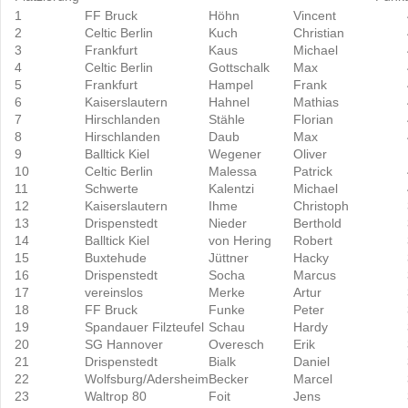
1
FF Bruck
Höhn
Vincent
2
Celtic Berlin
Kuch
Christian
3
Frankfurt
Kaus
Michael
4
Celtic Berlin
Gottschalk
Max
5
Frankfurt
Hampel
Frank
6
Kaiserslautern
Hahnel
Mathias
7
Hirschlanden
Stähle
Florian
8
Hirschlanden
Daub
Max
9
Balltick Kiel
Wegener
Oliver
10
Celtic Berlin
Malessa
Patrick
11
Schwerte
Kalentzi
Michael
12
Kaiserslautern
Ihme
Christoph
13
Drispenstedt
Nieder
Berthold
14
Balltick Kiel
von Hering
Robert
15
Buxtehude
Jüttner
Hacky
16
Drispenstedt
Socha
Marcus
17
vereinslos
Merke
Artur
18
FF Bruck
Funke
Peter
19
Spandauer Filzteufel
Schau
Hardy
20
SG Hannover
Overesch
Erik
21
Drispenstedt
Bialk
Daniel
22
Wolfsburg/Adersheim
Becker
Marcel
23
Waltrop 80
Foit
Jens