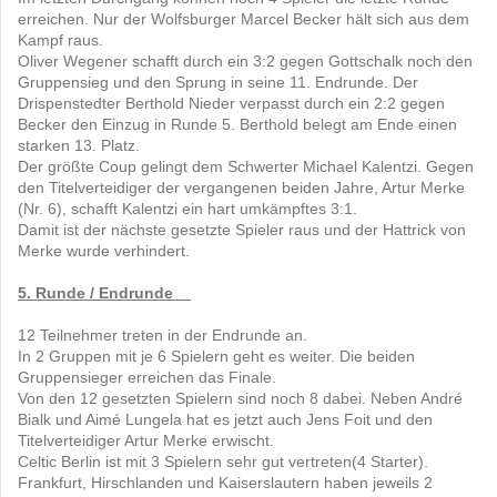
erreichen. Nur der Wolfsburger Marcel Becker hält sich aus dem
Kampf raus.
Oliver Wegener schafft durch ein 3:2 gegen Gottschalk noch den
Gruppensieg und den Sprung in seine 11. Endrunde. Der
Drispenstedter Berthold Nieder verpasst durch ein 2:2 gegen
Becker den Einzug in Runde 5. Berthold belegt am Ende einen
starken 13. Platz.
Der größte Coup gelingt dem Schwerter Michael Kalentzi. Gegen
den Titelverteidiger der vergangenen beiden Jahre, Artur Merke
(Nr. 6), schafft Kalentzi ein hart umkämpftes 3:1.
Damit ist der nächste gesetzte Spieler raus und der Hattrick von
Merke wurde verhindert.
5. Runde / Endrunde
12 Teilnehmer treten in der Endrunde an.
In 2 Gruppen mit je 6 Spielern geht es weiter. Die beiden
Gruppensieger erreichen das Finale.
Von den 12 gesetzten Spielern sind noch 8 dabei. Neben André
Bialk und Aimé Lungela hat es jetzt auch Jens Foit und den
Titelverteidiger Artur Merke erwischt.
Celtic Berlin ist mit 3 Spielern sehr gut vertreten(4 Starter).
Frankfurt, Hirschlanden und Kaiserslautern haben jeweils 2