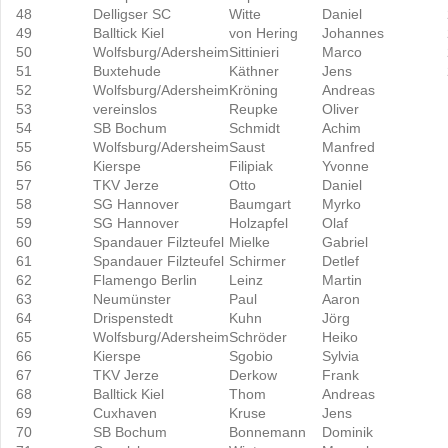
48
Delligser SC
Witte
Daniel
49
Balltick Kiel
von Hering
Johannes
50
Wolfsburg/Adersheim
Sittinieri
Marco
51
Buxtehude
Käthner
Jens
52
Wolfsburg/Adersheim
Kröning
Andreas
53
vereinslos
Reupke
Oliver
54
SB Bochum
Schmidt
Achim
55
Wolfsburg/Adersheim
Saust
Manfred
56
Kierspe
Filipiak
Yvonne
57
TKV Jerze
Otto
Daniel
58
SG Hannover
Baumgart
Myrko
59
SG Hannover
Holzapfel
Olaf
60
Spandauer Filzteufel
Mielke
Gabriel
61
Spandauer Filzteufel
Schirmer
Detlef
62
Flamengo Berlin
Leinz
Martin
63
Neumünster
Paul
Aaron
64
Drispenstedt
Kuhn
Jörg
65
Wolfsburg/Adersheim
Schröder
Heiko
66
Kierspe
Sgobio
Sylvia
67
TKV Jerze
Derkow
Frank
68
Balltick Kiel
Thom
Andreas
69
Cuxhaven
Kruse
Jens
70
SB Bochum
Bonnemann
Dominik