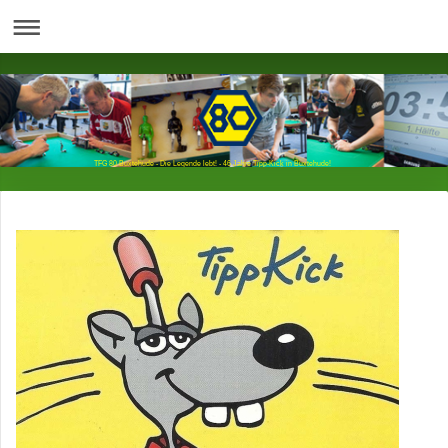
TFG 80 Buxtehude - Die Legende lebt! - 46 Jahre Tipp-Kick in Buxtehude!