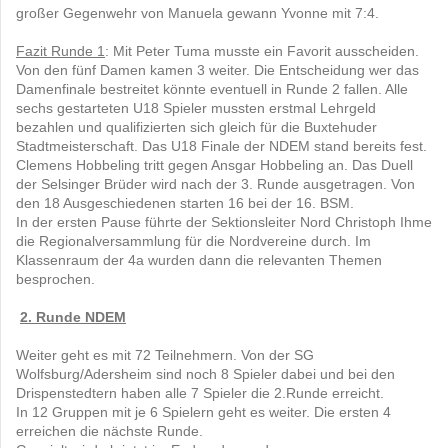
großer Gegenwehr von Manuela gewann Yvonne mit 7:4.
Fazit Runde 1
: Mit Peter Tuma musste ein Favorit ausscheiden.
Von den fünf Damen kamen 3 weiter. Die Entscheidung wer das
Damenfinale bestreitet könnte eventuell in Runde 2 fallen. Alle
sechs gestarteten U18 Spieler mussten erstmal Lehrgeld
bezahlen und qualifizierten sich gleich für die Buxtehuder
Stadtmeisterschaft. Das U18 Finale der NDEM stand bereits fest.
Clemens Hobbeling tritt gegen Ansgar Hobbeling an. Das Duell
der Selsinger Brüder wird nach der 3. Runde ausgetragen. Von
den 18 Ausgeschiedenen starten 16 bei der 16. BSM.
In der ersten Pause führte der Sektionsleiter Nord Christoph Ihme
die Regionalversammlung für die Nordvereine durch. Im
Klassenraum der 4a wurden dann die relevanten Themen
besprochen.
2. Runde NDEM
Weiter geht es mit 72 Teilnehmern. Von der SG
Wolfsburg/Adersheim sind noch 8 Spieler dabei und bei den
Drispenstedtern haben alle 7 Spieler die 2.Runde erreicht.
In 12 Gruppen mit je 6 Spielern geht es weiter. Die ersten 4
erreichen die nächste Runde.