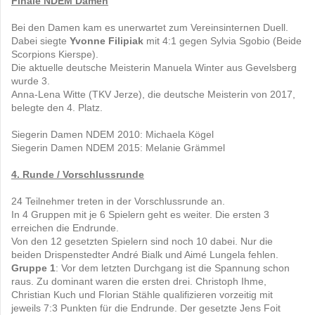
Finale NDEM Damen
Bei den Damen kam es unerwartet zum Vereinsinternen Duell.
Dabei siegte
Yvonne Filipiak
mit 4:1 gegen Sylvia Sgobio (Beide
Scorpions Kierspe).
Die aktuelle deutsche Meisterin Manuela Winter aus Gevelsberg
wurde 3.
Anna-Lena Witte (TKV Jerze), die deutsche Meisterin von 2017,
belegte den 4. Platz.
Siegerin Damen NDEM 2010: Michaela Kögel
Siegerin Damen NDEM 2015: Melanie Grämmel
4. Runde / Vorschlussrunde
24 Teilnehmer treten in der Vorschlussrunde an.
In 4 Gruppen mit je 6 Spielern geht es weiter. Die ersten 3
erreichen die Endrunde.
Von den 12 gesetzten Spielern sind noch 10 dabei. Nur die
beiden Drispenstedter André Bialk und Aimé Lungela fehlen.
Gruppe 1
: Vor dem letzten Durchgang ist die Spannung schon
raus. Zu dominant waren die ersten drei. Christoph Ihme,
Christian Kuch und Florian Stähle qualifizieren vorzeitig mit
jeweils 7:3 Punkten für die Endrunde. Der gesetzte Jens Foit