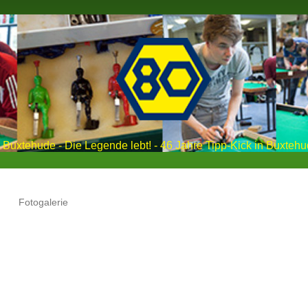
Buxtehude - Die Legende lebt! - 46 Jahre Tipp-Kick in Buxtehu
Fotogalerie