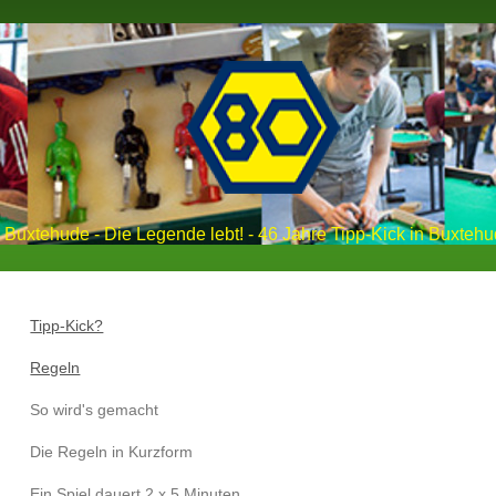
Buxtehude - Die Legende lebt! - 46 Jahre Tipp-Kick in Buxtehu
Tipp-Kick?
Regeln
So wird's gemacht
Die Regeln in Kurzform
Ein Spiel dauert 2 x 5 Minuten