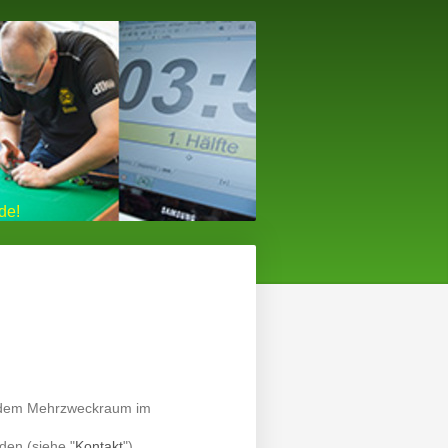
de!
in dem Mehrzweckraum im
den (siehe "
Kontakt
").