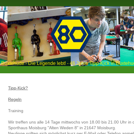
Buxtehude - Die Legende lebt! - 46 Jahre Tipp-Kick in Buxtehu
Tipp-Kick?
Regeln
Training
Wir treffen uns alle 14 Tage mittwochs von 18.00 bis 21.00 Uhr 
Sporthaus Moisburg "Alten Weden 8" in 21647 Moisburg.
Neulinge sollten sich möglichst kurz per E-Mail oder Telefon anmel