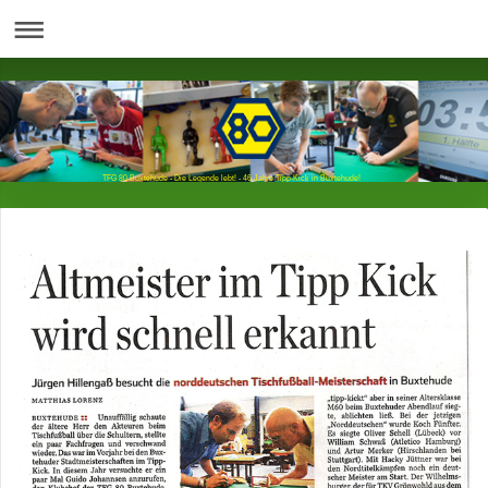
TFG 80 Buxtehude - Die Legende lebt! - 46 Jahre Tipp-Kick in Buxtehude!