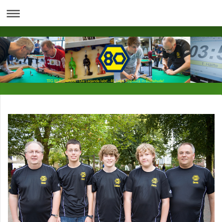
TFG 80 Buxtehude - Die Legende lebt! - 46 Jahre Tipp-Kick in Buxtehude!