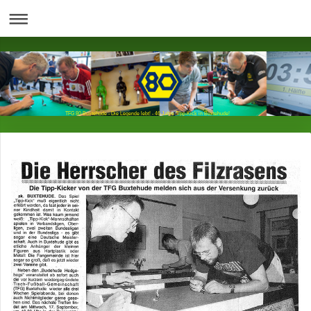
TFG 80 Buxtehude - Die Legende lebt! - 46 Jahre Tipp-Kick in Buxtehude!