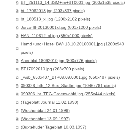
BT_251113_14.BSM+im+BT0001.jpg (300x1535 pixels)
bt_17062013.jpg (203x837 pixels)
bt_180513_xl.jpg (1200x2102 pixels)
Jerze-III-20130001xl.jpg (601x1200 pixels)
HAN_110612_xl.jpg (550x1000 pixels)
Hemd+und+Hose+BW+13.10.20100001.jpg (1200x949
pixels)
Abenblatt18092010.jpg (800x776 pixels)
BT17092010.jpg (263x700 pixels)
_wsb_650x487_BT+09.09.0001.jpg (650x487 pixels)
090328_bth_12.Bux_Stadtm.jpg (1046x781 pixels)
090306_bt_TFG-Groenwohld.jpg (255x444 pixels)
(Tageblatt Journal 11.02.1998)
(Wochenblatt 24.01.1998)
(Wochenblatt 13.09.1997)
(Buxtehuder Tageblatt 10.03.1997)