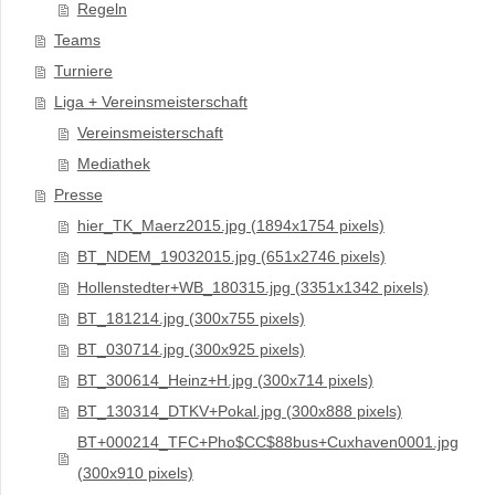
Regeln
Teams
Turniere
Liga + Vereinsmeisterschaft
Vereinsmeisterschaft
Mediathek
Presse
hier_TK_Maerz2015.jpg (1894x1754 pixels)
BT_NDEM_19032015.jpg (651x2746 pixels)
Hollenstedter+WB_180315.jpg (3351x1342 pixels)
BT_181214.jpg (300x755 pixels)
BT_030714.jpg (300x925 pixels)
BT_300614_Heinz+H.jpg (300x714 pixels)
BT_130314_DTKV+Pokal.jpg (300x888 pixels)
BT+000214_TFC+Pho$CC$88bus+Cuxhaven0001.jpg
(300x910 pixels)